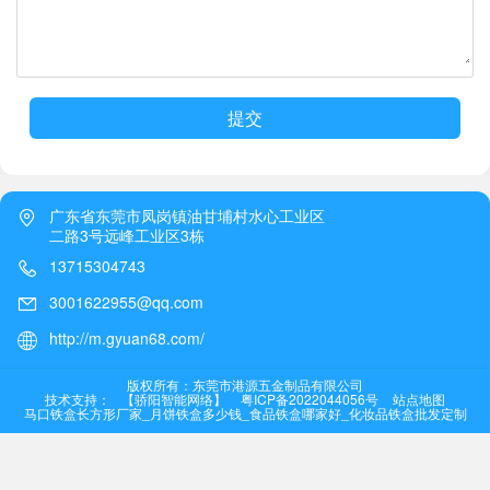
提交
广东省东莞市凤岗镇油甘埔村水心工业区
二路3号远峰工业区3栋
13715304743
3001622955@qq.com
http://m.gyuan68.com/
版权所有：东莞市港源五金制品有限公司
技术支持：
【骄阳智能网络】
粤ICP备2022044056号
站点地图
马口铁盒长方形厂家_月饼铁盒多少钱_食品铁盒哪家好_化妆品铁盒批发定制