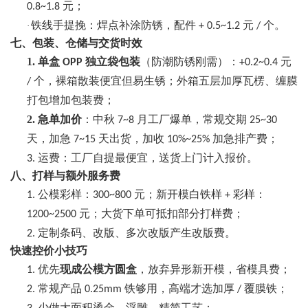
元；
0.8~1.8
铁线手提挽：焊点补涂防锈，配件
元
个。
·
+ 0.5~1.2
/
七、包装、仓储与交货时效
1.
单盒
独立袋包装
（防潮防锈刚需）：
元
OPP
+0.2~0.4
个，裸箱散装便宜但易生锈；外箱五层加厚瓦楞、缠膜
/
打包增加包装费；
2.
急单加价
：中秋
月工厂爆单，常规交期
7~8
25~30
天，加急
天出货，加收
加急排产费；
7~15
10%~25%
运费：工厂自提最便宜，送货上门计入报价。
3.
八、打样与额外服务费
公模彩样：
元；新开模白铁样
彩样：
1.
300~800
+
元；大货下单可抵扣部分打样费；
1200~2500
定制条码、改版、多次改版产生改版费。
2.
快速控价小技巧
优先
现成公模方圆盒
，放弃异形新开模，省模具费；
1.
常规产品
铁够用，高端才选加厚
覆膜铁；
2.
0.25mm
/
少做大面积烫金、浮雕，精简工艺；