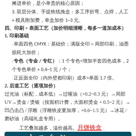
摊进单价，是小单贵的核心原因；
双层分体、手提铁线挽盒：多工序折弯、点焊，人工
3.
模具附加费，单盒加价
元。
+
1~3
四、印刷
+ 表面工艺（加价明细清晰，每多一道加成本）
1. 印刷基础
单面四色
：基础价；满版全印＞局部印刷，油墨
·
CMYK
损耗大加价；
专色（专金
专红）
：
个专色
增加半套四色成本，
·
/
1
≈
2
个专色单价
元
个；
+ 0.4~1
/
正反面全印（内外壁都印刷）成本
单面
倍。
·
≈
1.7
2. 后道工艺（逐项加价）
过光油（标配，成本低）
→过哑油（+0.2~0.3 元）→局部
UV→烫金 / 烫银（按面积计费，大面积烫金 + 0.5~2 元）→
凹凸击凸 / 浮雕（浮雕铁皮要加厚，+0.6~1.5 元）→冰花 /
磨砂油（高端礼盒专用）。
月饼铁盒
工艺叠加越多，溢价越高。