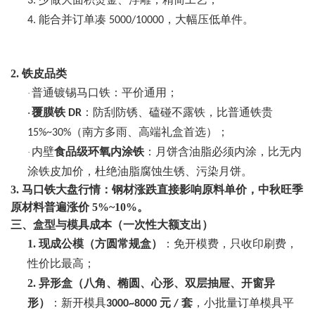
3.
能合并订单凑
，大幅压低单件。
4.
5000/10000
2. 铁皮品类
普通镀锡马口铁：平价通用；
·
覆膜铁
：防刮防锈、磕碰不露铁，比普通铁贵
·
DR
（南方多雨、高端礼盒首选）；
15%~30%
内壁
食品级环氧内涂铁
：月饼含油脂必须内涂，比无内
·
涂铁皮加价，杜绝油脂腐蚀生锈、污染月饼。
3. 马口铁大盘行情：钢材涨跌直接影响原料单价，中秋旺季
原材料普遍涨价 5%~10%。
三、盒型与模具成本（一次性大额支出）
1.
现成公模（方圆常规盒）
：免开模费，只收印刷费，
性价比最高；
2.
异形盒（八角、椭圆、心形、双层抽屉、开窗异
形）
：新开模具
元
套
，小批量订单模具平
3000~8000
/