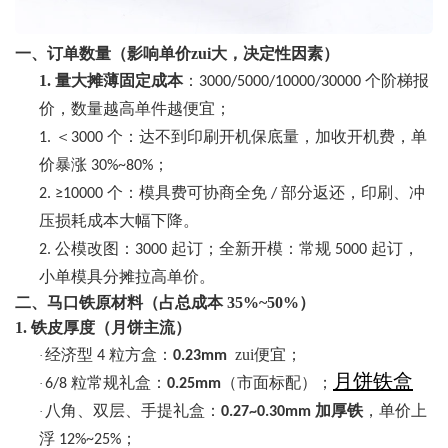
一、订单数量（影响单价zui大，决定性因素）
1.
量大摊薄固定成本
：
个阶梯报
3000/5000/10000/30000
价，数量越高单件越便宜；
＜
个：达不到印刷开机保底量，加收开机费，单
1.
3000
价暴涨
；
30%~80%
个：模具费可协商全免
部分返还，印刷、冲
2.
≥10000
/
压损耗成本大幅下降。
公模改图：
起订；全新开模：常规
起订，
2.
3000
5000
小单模具分摊拉高单价。
二、马口铁原材料（占总成本
35%~50%）
1. 铁皮厚度（月饼主流）
经济型
粒方盒：
zui便宜；
·
4
0.23mm
月饼铁盒
粒常规礼盒：
（市面标配）；
·
6/8
0.25mm
八角、双层、手提礼盒：
加厚铁
，单价上
·
0.27~0.30mm
浮
；
12%~25%