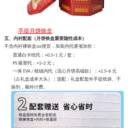
手提月饼铁盒
五、内衬配套（月饼铁盒重要隐性成本）
不含内衬裸铁盒zui便宜，加装内托逐项加价：
普通白卡纸托：
元
套；
·
+0.5~1
/
吸塑托：
元；
·
PS
+1~2
一体
植绒内托（流心月饼高端款）：
元
·
EVA /
+2.5~6
（占礼盒成本大头）；选配：礼盒配套外手提纸袋、干
燥剂，额外计费。