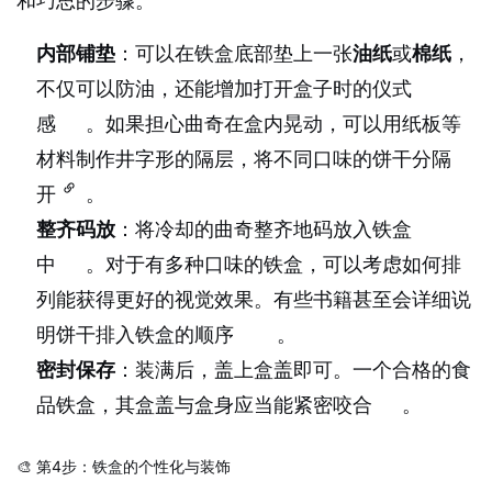
和巧思的步骤。
内部铺垫
：可以在铁盒底部垫上一张
油纸
或
棉纸
，
不仅可以防油，还能增加打开盒子时的仪式
感
。如果担心曲奇在盒内晃动，可以用纸板等
材料制作井字形的隔层，将不同口味的饼干分隔
开
。
整齐码放
：将冷却的曲奇整齐地码放入铁盒
中
。对于有多种口味的铁盒，可以考虑如何排
列能获得更好的视觉效果。有些书籍甚至会详细说
明饼干排入铁盒的顺序
。
密封保存
：装满后，盖上盒盖即可。一个合格的食
品铁盒，其盒盖与盒身应当能紧密咬合
。
🎨 第4步：铁盒的个性化与装饰