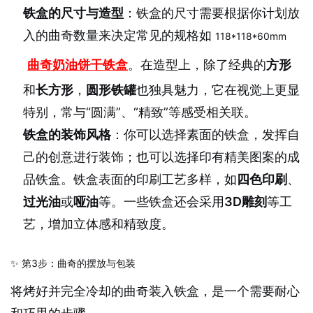
铁盒的尺寸与造型
：铁盒的尺寸需要根据你计划放
入的曲奇数量来决定常见的规格如
118*118*60mm
曲奇奶油饼干铁盒
。在造型上，除了经典的
方形
和
长方形
，
圆形铁罐
也独具魅力，它在视觉上更显
特别，常与“圆满”、“精致”等感受相关联。
铁盒的装饰风格
：你可以选择素面的铁盒，发挥自
己的创意进行装饰；也可以选择印有精美图案的成
品铁盒。铁盒表面的印刷工艺多样，如
四色印刷
、
过光油
或
哑油
等。一些铁盒还会采用
3D雕刻
等工
艺，增加立体感和精致度。
✨ 第3步：曲奇的摆放与包装
将烤好并完全冷却的曲奇装入铁盒，是一个需要耐心