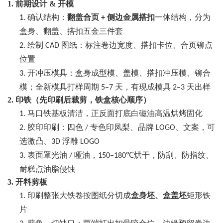
1. 前期设计 & 开模
确认结构：
翻盖合页
侧边金属搭扣
一体结构，分为
1.
+
盒身、翻盖、搭扣五金三件套
绘制
图纸：标注卷边宽度、搭扣卡位、合页铆点
2.
CAD
位置
开冲压模具：盒身成型模、盖模、搭扣冲压模、铆合
3.
模；全新模具打样周期
天，有现成模具
天出样
5–7
2–3
2. 印铁（先印刷后裁剪，铁盒核心顺序）
马口铁基板清洁，正反面打底白磁油高温烘烤固化
1.
胶印印刷：四色
专色印凤梨、品牌
、文案，可
2.
/
LOGO
选激凸、
浮雕
3D
LOGO
表面罩光油
哑油，
烘干，防刮、防指纹、
3.
/
150–180℃
耐糕点油脂侵蚀
3. 开料剪板
印刷整张大铁卷按图纸分切成
盒身坯、盒盖坯
矩形铁
1.
片