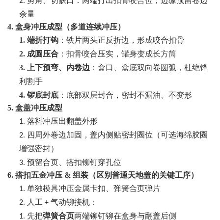
剪角、切缺口：两端打出扣骨咬合位，边缘预留卷边
2.
余量
4. 盒身冲压成型（多道连续冲压）
1.
端折打钩
：铁片两头正反折边，形成咬合扣骨
2.
成圆压合
：扣骨咬合压实，罐身变成长方筒
3.
上下预弯、内卷边
：盒口、盒底双向卷圆弧，杜绝锋
利割手
4.
锣底封底
：底部双层封合，密封不漏油、不变形
5. 盒盖冲压成型
落料冲压出翻盖外形
1.
四周外卷边加固，盖内侧贴密封圈位（可选海绵胶圈
2.
增强密封）
预留合页、搭扣铆钉穿孔位
3.
6. 搭扣五金冲压 & 组装（区别普通天地盖的关键工序）
单独模具冲压金属卡扣、弹簧合页弹片
1.
人工
气动铆接机：
2.
+
先把
弹簧合页
两端铆钉铆在盒身与翻盖后侧
1.