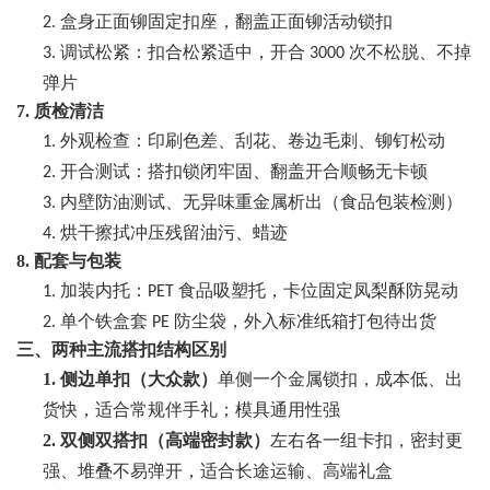
盒身正面铆固定扣座，翻盖正面铆活动锁扣
2.
调试松紧：扣合松紧适中，开合
次不松脱、不掉
3.
3000
弹片
7. 质检清洁
外观检查：印刷色差、刮花、卷边毛刺、铆钉松动
1.
开合测试：搭扣锁闭牢固、翻盖开合顺畅无卡顿
2.
内壁防油测试、无异味重金属析出（食品包装检测）
3.
烘干擦拭冲压残留油污、蜡迹
4.
8. 配套与包装
加装内托：
食品吸塑托，卡位固定凤梨酥防晃动
1.
PET
单个铁盒套
防尘袋，外入标准纸箱打包待出货
2.
PE
三、两种主流搭扣结构区别
1.
侧边单扣（大众款）
单侧一个金属锁扣，成本低、出
货快，适合常规伴手礼；模具通用性强
2.
双侧双搭扣（高端密封款）
左右各一组卡扣，密封更
强、堆叠不易弹开，适合长途运输、高端礼盒