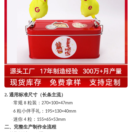
2. 通用标准尺寸（长条主流）
常规
粒装：
·
8
270×100×47mm
粒小伴手礼：
·
6
195×130×40mm
迷你
粒：
·
4
155×65×53mm
二、完整生产制作全流程