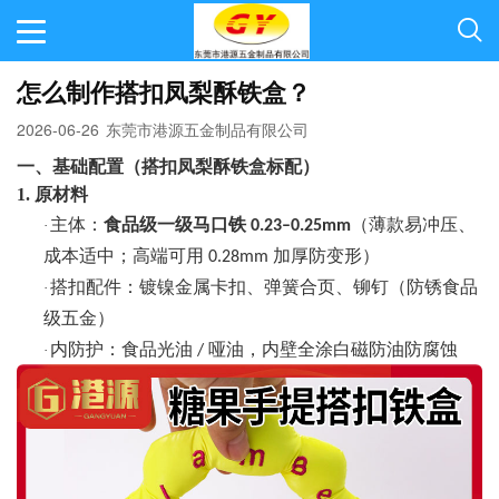
怎么制作搭扣凤梨酥铁盒？
2026-06-26
东莞市港源五金制品有限公司
一、基础配置（搭扣凤梨酥铁盒标配）
1. 原材料
主体：
食品级一级马口铁
（薄款易冲压、
·
0.23–0.25mm
成本适中；高端可用
加厚防变形）
0.28mm
搭扣配件：镀镍金属卡扣、弹簧合页、铆钉（防锈食品
·
级五金）
内防护：食品光油
哑油，内壁全涂白磁防油防腐蚀
·
/